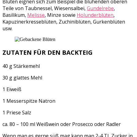
Blüten eignen sich zum Beispiel die blühenden oberen
Teile von Taubnessel, Wiesensalbei,
Gundelrebe
,
Basilikum,
Melisse
, Minze sowie
Holunderblüten
,
Kapuzinerkresseblüten, Zuchiniblüten, Gurkenblüten
usw.
ZUTATEN FÜR DEN BACKTEIG
40 g Stärkemehl
30 g glattes Mehl
1 Eiweiß
1 Messerspitze Natron
1 Priese Salz
ca. 80 – 100 ml Weißwein oder Prosecco oder Radler
Wenn man es gerne süß mag kann man 2-4 TL Zucker in