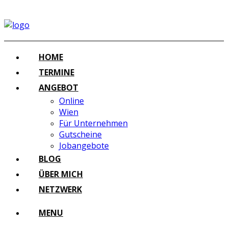
HOME
TERMINE
ANGEBOT
Online
Wien
Für Unternehmen
Gutscheine
Jobangebote
BLOG
ÜBER MICH
NETZWERK
MENU