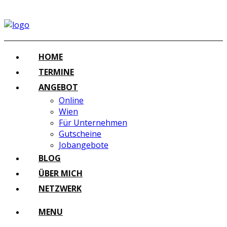
HOME
TERMINE
ANGEBOT
Online
Wien
Für Unternehmen
Gutscheine
Jobangebote
BLOG
ÜBER MICH
NETZWERK
MENU