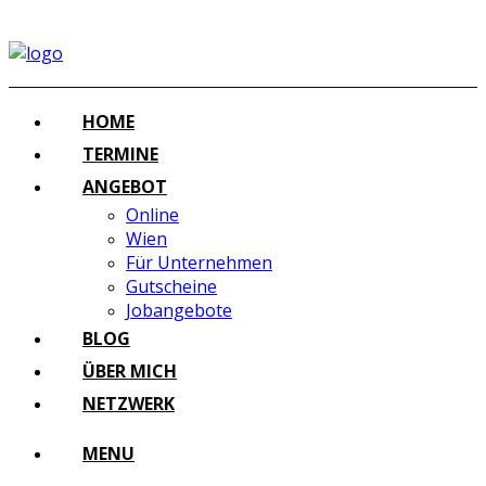
HOME
TERMINE
ANGEBOT
Online
Wien
Für Unternehmen
Gutscheine
Jobangebote
BLOG
ÜBER MICH
NETZWERK
MENU