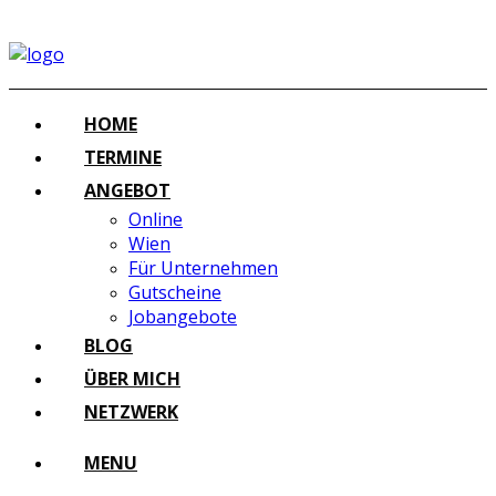
HOME
TERMINE
ANGEBOT
Online
Wien
Für Unternehmen
Gutscheine
Jobangebote
BLOG
ÜBER MICH
NETZWERK
MENU