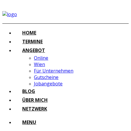
HOME
TERMINE
ANGEBOT
Online
Wien
Für Unternehmen
Gutscheine
Jobangebote
BLOG
ÜBER MICH
NETZWERK
MENU