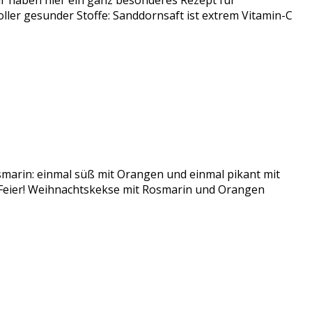
 haben hier ein ganz besonderes Rezept für
er gesunder Stoffe: Sanddornsaft ist extrem Vitamin-C
smarin: einmal süß mit Orangen und einmal pikant mit
r Feier! Weihnachtskekse mit Rosmarin und Orangen