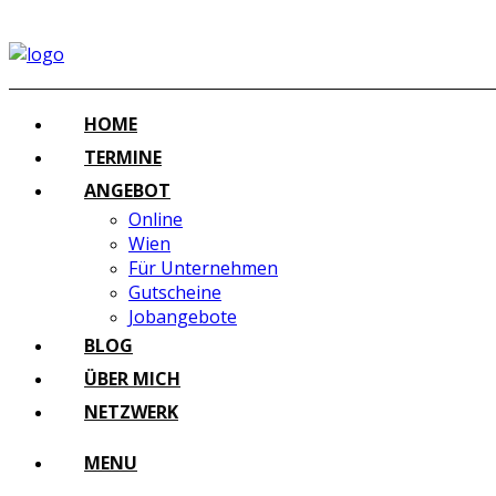
HOME
TERMINE
ANGEBOT
Online
Wien
Für Unternehmen
Gutscheine
Jobangebote
BLOG
ÜBER MICH
NETZWERK
MENU