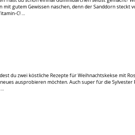
n Hast du schon einmal Gummibärchen selbst gemacht? Wir
it gutem Gewissen naschen, denn der Sanddorn steckt voll
itamin-C! …
ndest du zwei köstliche Rezepte für Weihnachtskekse mit Ro
s neues ausprobieren möchten. Auch super für die Sylveste
 …