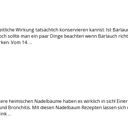
itliche Wirkung tatsächlich konservieren kannst. Ist Bärlau
och sollte man ein paar Dinge beachten wenn Bärlauch rich
rken. Vom 14. …
sere heimischen Nadelbäume haben es wirklich in sich! Einer
nd Bronchitis. Mit diesen Nadelbaum Rezepten lassen sich di
ink …