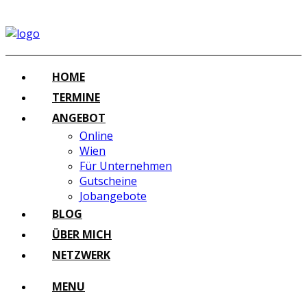
HOME
TERMINE
ANGEBOT
Online
Wien
Für Unternehmen
Gutscheine
Jobangebote
BLOG
ÜBER MICH
NETZWERK
MENU