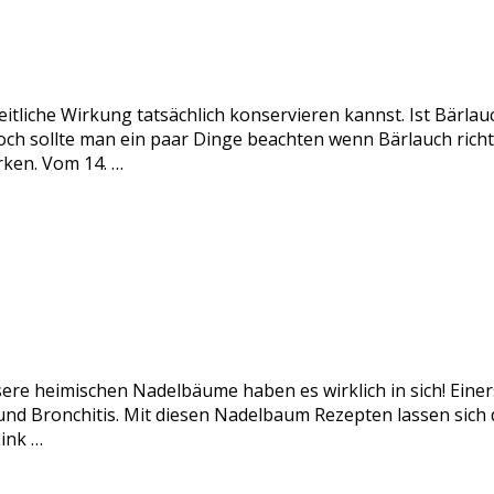
itliche Wirkung tatsächlich konservieren kannst. Ist Bärlau
och sollte man ein paar Dinge beachten wenn Bärlauch rich
rken. Vom 14. …
sere heimischen Nadelbäume haben es wirklich in sich! Einer
nd Bronchitis. Mit diesen Nadelbaum Rezepten lassen sich di
ink …