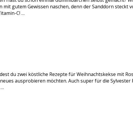
n Hast du schon einmal Gummibärchen selbst gemacht? Wir
it gutem Gewissen naschen, denn der Sanddorn steckt voll
itamin-C! …
ndest du zwei köstliche Rezepte für Weihnachtskekse mit Ro
s neues ausprobieren möchten. Auch super für die Sylveste
 …