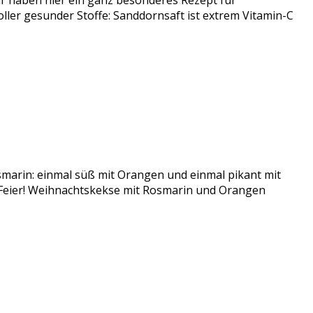
 haben hier ein ganz besonderes Rezept für
er gesunder Stoffe: Sanddornsaft ist extrem Vitamin-C
smarin: einmal süß mit Orangen und einmal pikant mit
r Feier! Weihnachtskekse mit Rosmarin und Orangen