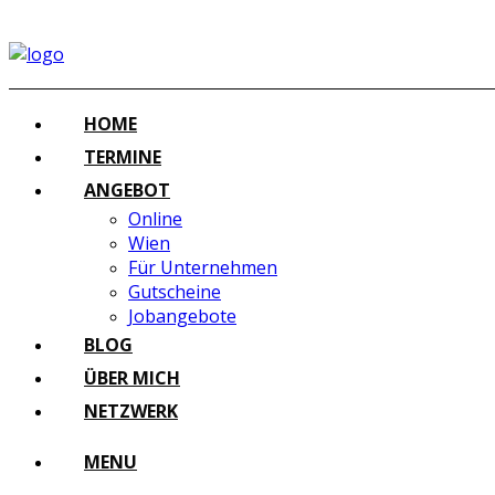
HOME
TERMINE
ANGEBOT
Online
Wien
Für Unternehmen
Gutscheine
Jobangebote
BLOG
ÜBER MICH
NETZWERK
MENU