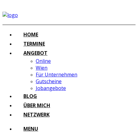
HOME
TERMINE
ANGEBOT
Online
Wien
Für Unternehmen
Gutscheine
Jobangebote
BLOG
ÜBER MICH
NETZWERK
MENU