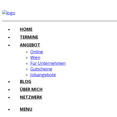
HOME
TERMINE
ANGEBOT
Online
Wien
Für Unternehmen
Gutscheine
Jobangebote
BLOG
ÜBER MICH
NETZWERK
MENU