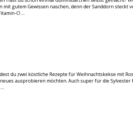
n Hast du schon einmal Gummibärchen selbst gemacht? Wir
it gutem Gewissen naschen, denn der Sanddorn steckt voll
itamin-C! …
ndest du zwei köstliche Rezepte für Weihnachtskekse mit Ro
s neues ausprobieren möchten. Auch super für die Sylveste
 …