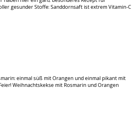
 haben hier ein ganz besonderes Rezept für
er gesunder Stoffe: Sanddornsaft ist extrem Vitamin-C
smarin: einmal süß mit Orangen und einmal pikant mit
r Feier! Weihnachtskekse mit Rosmarin und Orangen