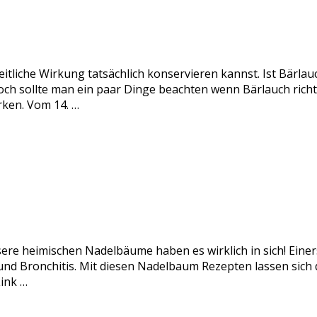
itliche Wirkung tatsächlich konservieren kannst. Ist Bärlau
och sollte man ein paar Dinge beachten wenn Bärlauch rich
rken. Vom 14. …
sere heimischen Nadelbäume haben es wirklich in sich! Einer
nd Bronchitis. Mit diesen Nadelbaum Rezepten lassen sich di
ink …