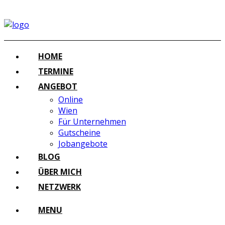
HOME
TERMINE
ANGEBOT
Online
Wien
Für Unternehmen
Gutscheine
Jobangebote
BLOG
ÜBER MICH
NETZWERK
MENU