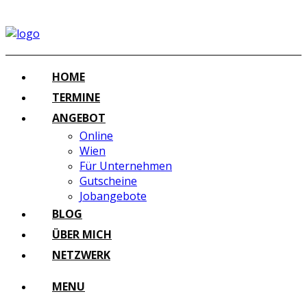
HOME
TERMINE
ANGEBOT
Online
Wien
Für Unternehmen
Gutscheine
Jobangebote
BLOG
ÜBER MICH
NETZWERK
MENU