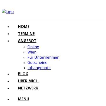
HOME
TERMINE
ANGEBOT
Online
Wien
Für Unternehmen
Gutscheine
Jobangebote
BLOG
ÜBER MICH
NETZWERK
MENU