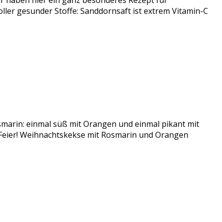
 haben hier ein ganz besonderes Rezept für
er gesunder Stoffe: Sanddornsaft ist extrem Vitamin-C
smarin: einmal süß mit Orangen und einmal pikant mit
r Feier! Weihnachtskekse mit Rosmarin und Orangen