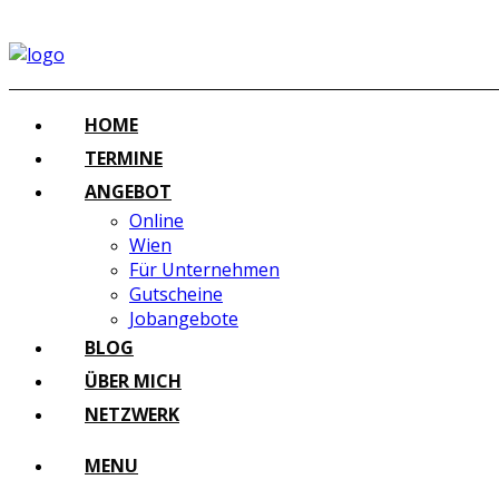
HOME
TERMINE
ANGEBOT
Online
Wien
Für Unternehmen
Gutscheine
Jobangebote
BLOG
ÜBER MICH
NETZWERK
MENU