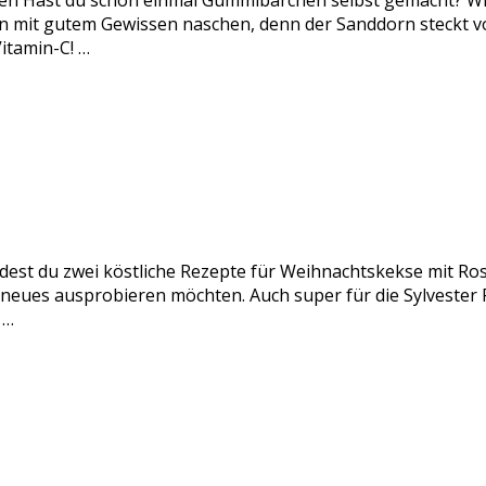
n Hast du schon einmal Gummibärchen selbst gemacht? Wir
it gutem Gewissen naschen, denn der Sanddorn steckt voll
itamin-C! …
ndest du zwei köstliche Rezepte für Weihnachtskekse mit Ro
s neues ausprobieren möchten. Auch super für die Sylveste
 …