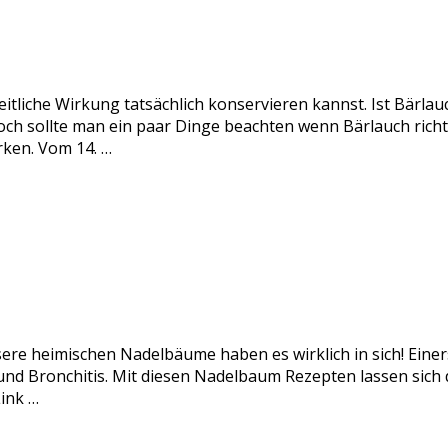
itliche Wirkung tatsächlich konservieren kannst. Ist Bärlau
och sollte man ein paar Dinge beachten wenn Bärlauch rich
rken. Vom 14. …
sere heimischen Nadelbäume haben es wirklich in sich! Einer
nd Bronchitis. Mit diesen Nadelbaum Rezepten lassen sich di
ink …