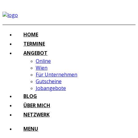
HOME
TERMINE
ANGEBOT
Online
Wien
Für Unternehmen
Gutscheine
Jobangebote
BLOG
ÜBER MICH
NETZWERK
MENU