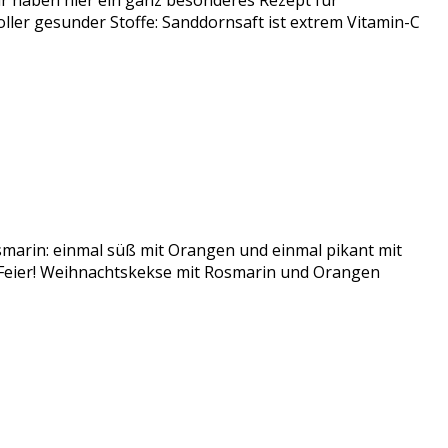
 haben hier ein ganz besonderes Rezept für
er gesunder Stoffe: Sanddornsaft ist extrem Vitamin-C
smarin: einmal süß mit Orangen und einmal pikant mit
r Feier! Weihnachtskekse mit Rosmarin und Orangen