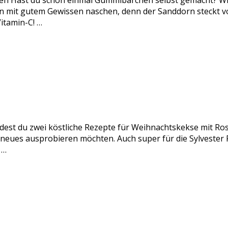
n Hast du schon einmal Gummibärchen selbst gemacht? Wir
it gutem Gewissen naschen, denn der Sanddorn steckt voll
itamin-C! …
ndest du zwei köstliche Rezepte für Weihnachtskekse mit Ro
s neues ausprobieren möchten. Auch super für die Sylveste
 …