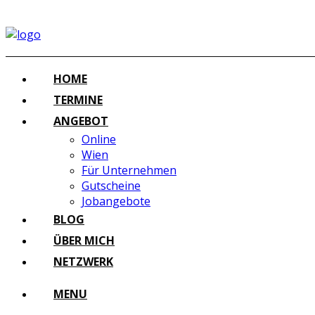
HOME
TERMINE
ANGEBOT
Online
Wien
Für Unternehmen
Gutscheine
Jobangebote
BLOG
ÜBER MICH
NETZWERK
MENU