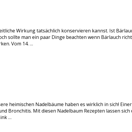
itliche Wirkung tatsächlich konservieren kannst. Ist Bärlau
och sollte man ein paar Dinge beachten wenn Bärlauch rich
rken. Vom 14. …
sere heimischen Nadelbäume haben es wirklich in sich! Einer
nd Bronchitis. Mit diesen Nadelbaum Rezepten lassen sich di
ink …