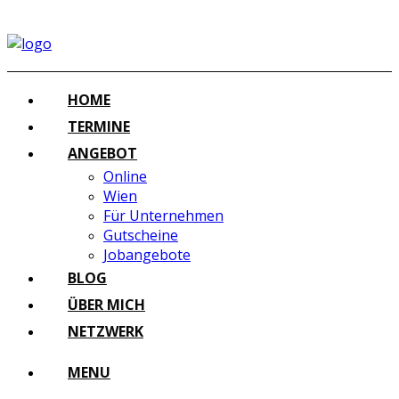
HOME
TERMINE
ANGEBOT
Online
Wien
Für Unternehmen
Gutscheine
Jobangebote
BLOG
ÜBER MICH
NETZWERK
MENU