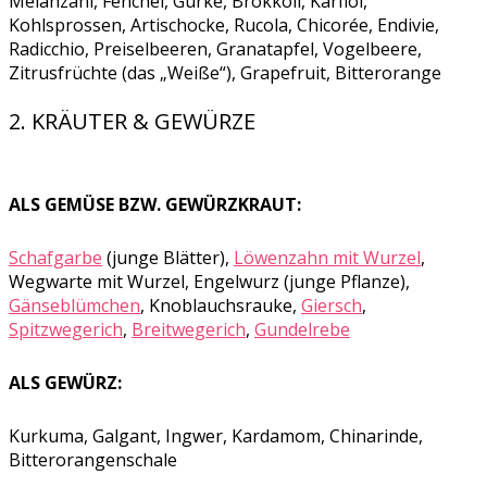
Melanzani, Fenchel, Gurke, Brokkoli, Karfiol,
Kohlsprossen, Artischocke, Rucola, Chicorée, Endivie,
Radicchio, Preiselbeeren, Granatapfel, Vogelbeere,
Zitrusfrüchte (das „Weiße“), Grapefruit, Bitterorange
2. KRÄUTER & GEWÜRZE
ALS GEMÜSE BZW. GEWÜRZKRAUT:
Schafgarbe
(junge Blätter),
Löwenzahn mit Wurzel
,
Wegwarte mit Wurzel, Engelwurz (junge Pflanze),
Gänseblümchen
, Knoblauchsrauke,
Giersch
,
Spitzwegerich
,
Breitwegerich
,
Gundelrebe
ALS GEWÜRZ:
Kurkuma, Galgant, Ingwer, Kardamom, Chinarinde,
Bitterorangenschale