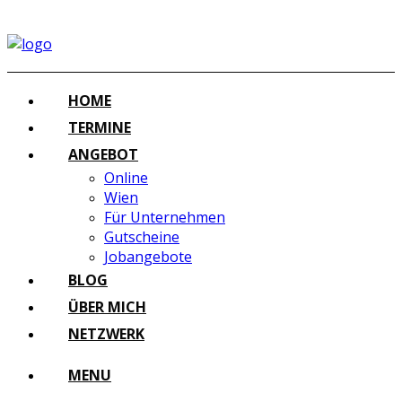
HOME
TERMINE
ANGEBOT
Online
Wien
Für Unternehmen
Gutscheine
Jobangebote
BLOG
ÜBER MICH
NETZWERK
MENU