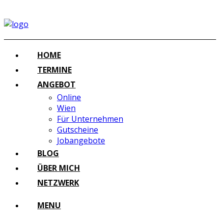
HOME
TERMINE
ANGEBOT
Online
Wien
Für Unternehmen
Gutscheine
Jobangebote
BLOG
ÜBER MICH
NETZWERK
MENU