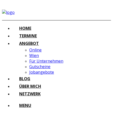
HOME
TERMINE
ANGEBOT
Online
Wien
Für Unternehmen
Gutscheine
Jobangebote
BLOG
ÜBER MICH
NETZWERK
MENU