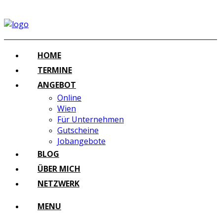
HOME
TERMINE
ANGEBOT
Online
Wien
Für Unternehmen
Gutscheine
Jobangebote
BLOG
ÜBER MICH
NETZWERK
MENU