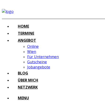
HOME
TERMINE
ANGEBOT
Online
Wien
Für Unternehmen
Gutscheine
Jobangebote
BLOG
ÜBER MICH
NETZWERK
MENU