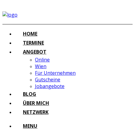
HOME
TERMINE
ANGEBOT
Online
Wien
Für Unternehmen
Gutscheine
Jobangebote
BLOG
ÜBER MICH
NETZWERK
MENU