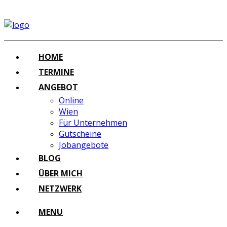
HOME
TERMINE
ANGEBOT
Online
Wien
Für Unternehmen
Gutscheine
Jobangebote
BLOG
ÜBER MICH
NETZWERK
MENU