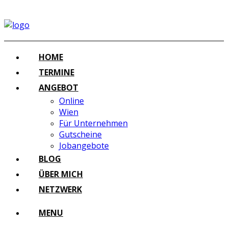
HOME
TERMINE
ANGEBOT
Online
Wien
Für Unternehmen
Gutscheine
Jobangebote
BLOG
ÜBER MICH
NETZWERK
MENU