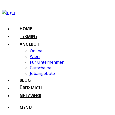
HOME
TERMINE
ANGEBOT
Online
Wien
Für Unternehmen
Gutscheine
Jobangebote
BLOG
ÜBER MICH
NETZWERK
MENU