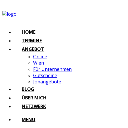
HOME
TERMINE
ANGEBOT
Online
Wien
Für Unternehmen
Gutscheine
Jobangebote
BLOG
ÜBER MICH
NETZWERK
MENU