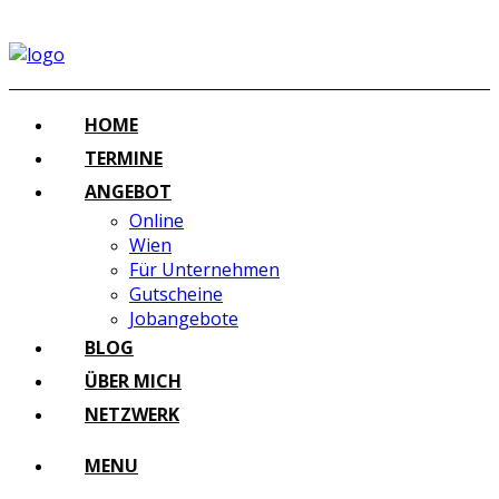
HOME
TERMINE
ANGEBOT
Online
Wien
Für Unternehmen
Gutscheine
Jobangebote
BLOG
ÜBER MICH
NETZWERK
MENU