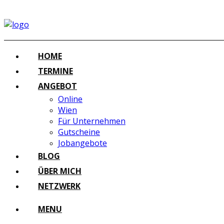
HOME
TERMINE
ANGEBOT
Online
Wien
Für Unternehmen
Gutscheine
Jobangebote
BLOG
ÜBER MICH
NETZWERK
MENU