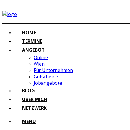
HOME
TERMINE
ANGEBOT
Online
Wien
Für Unternehmen
Gutscheine
Jobangebote
BLOG
ÜBER MICH
NETZWERK
MENU