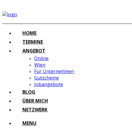
HOME
TERMINE
ANGEBOT
Online
Wien
Für Unternehmen
Gutscheine
Jobangebote
BLOG
ÜBER MICH
NETZWERK
MENU