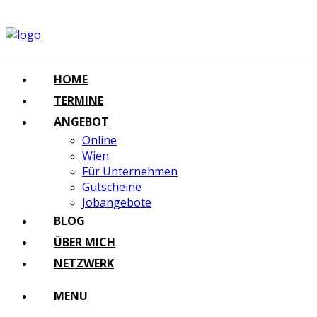
HOME
TERMINE
ANGEBOT
Online
Wien
Für Unternehmen
Gutscheine
Jobangebote
BLOG
ÜBER MICH
NETZWERK
MENU