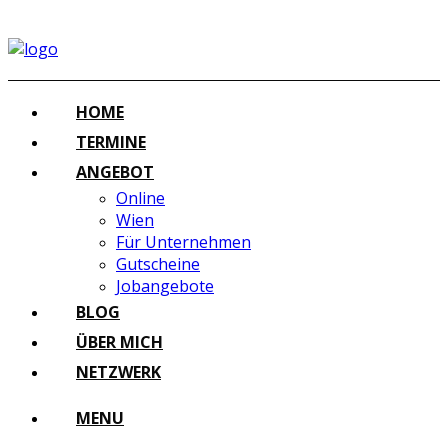
HOME
TERMINE
ANGEBOT
Online
Wien
Für Unternehmen
Gutscheine
Jobangebote
BLOG
ÜBER MICH
NETZWERK
MENU