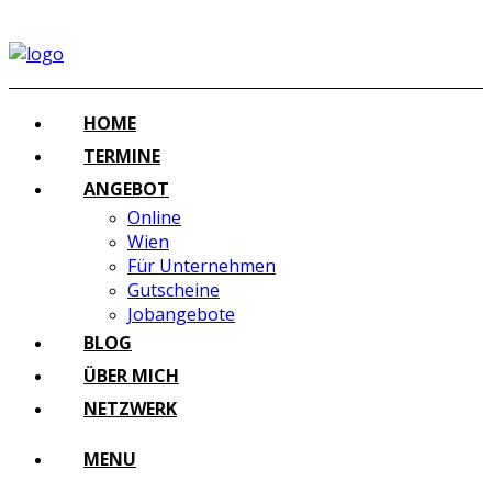
HOME
TERMINE
ANGEBOT
Online
Wien
Für Unternehmen
Gutscheine
Jobangebote
BLOG
ÜBER MICH
NETZWERK
MENU