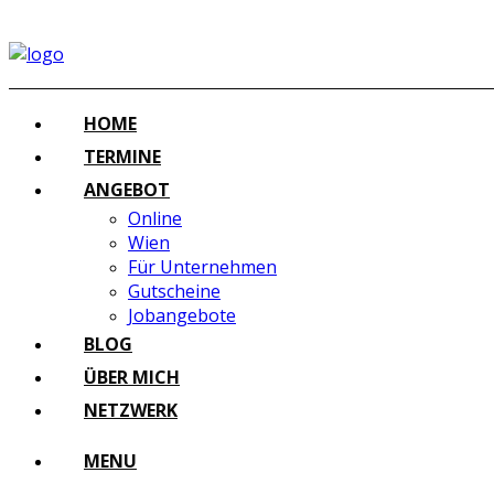
HOME
TERMINE
ANGEBOT
Online
Wien
Für Unternehmen
Gutscheine
Jobangebote
BLOG
ÜBER MICH
NETZWERK
MENU