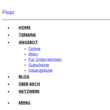
HOME
TERMINE
ANGEBOT
Online
Wien
Für Unternehmen
Gutscheine
Jobangebote
BLOG
ÜBER MICH
NETZWERK
MENU