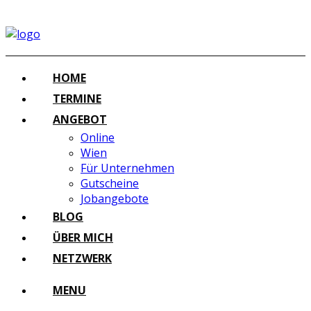
HOME
TERMINE
ANGEBOT
Online
Wien
Für Unternehmen
Gutscheine
Jobangebote
BLOG
ÜBER MICH
NETZWERK
MENU