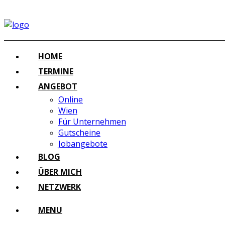
HOME
TERMINE
ANGEBOT
Online
Wien
Für Unternehmen
Gutscheine
Jobangebote
BLOG
ÜBER MICH
NETZWERK
MENU