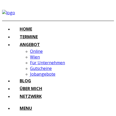
HOME
TERMINE
ANGEBOT
Online
Wien
Für Unternehmen
Gutscheine
Jobangebote
BLOG
ÜBER MICH
NETZWERK
MENU