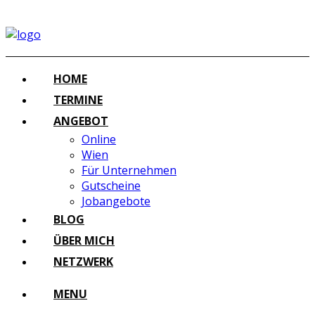
HOME
TERMINE
ANGEBOT
Online
Wien
Für Unternehmen
Gutscheine
Jobangebote
BLOG
ÜBER MICH
NETZWERK
MENU