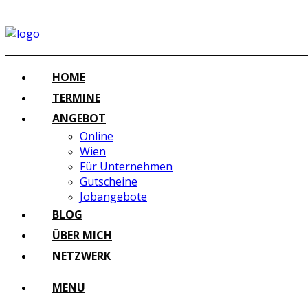
HOME
TERMINE
ANGEBOT
Online
Wien
Für Unternehmen
Gutscheine
Jobangebote
BLOG
ÜBER MICH
NETZWERK
MENU