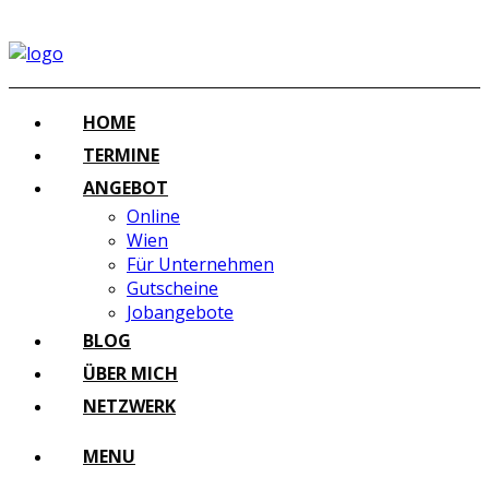
HOME
TERMINE
ANGEBOT
Online
Wien
Für Unternehmen
Gutscheine
Jobangebote
BLOG
ÜBER MICH
NETZWERK
MENU