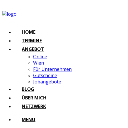
HOME
TERMINE
ANGEBOT
Online
Wien
Für Unternehmen
Gutscheine
Jobangebote
BLOG
ÜBER MICH
NETZWERK
MENU