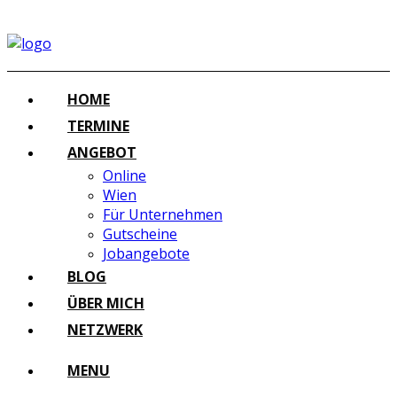
HOME
TERMINE
ANGEBOT
Online
Wien
Für Unternehmen
Gutscheine
Jobangebote
BLOG
ÜBER MICH
NETZWERK
MENU