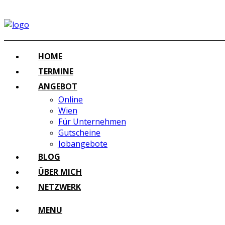
HOME
TERMINE
ANGEBOT
Online
Wien
Für Unternehmen
Gutscheine
Jobangebote
BLOG
ÜBER MICH
NETZWERK
MENU