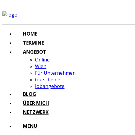
HOME
TERMINE
ANGEBOT
Online
Wien
Für Unternehmen
Gutscheine
Jobangebote
BLOG
ÜBER MICH
NETZWERK
MENU