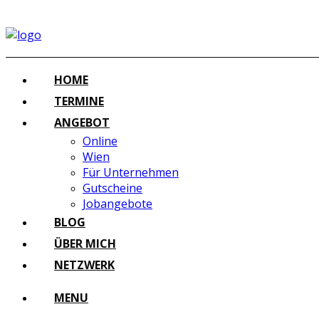
HOME
TERMINE
ANGEBOT
Online
Wien
Für Unternehmen
Gutscheine
Jobangebote
BLOG
ÜBER MICH
NETZWERK
MENU