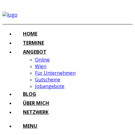
HOME
TERMINE
ANGEBOT
Online
Wien
Für Unternehmen
Gutscheine
Jobangebote
BLOG
ÜBER MICH
NETZWERK
MENU