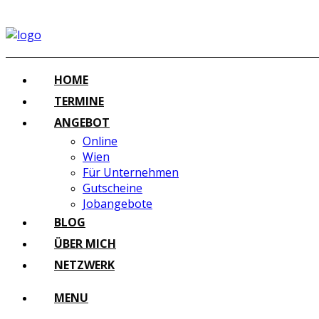
HOME
TERMINE
ANGEBOT
Online
Wien
Für Unternehmen
Gutscheine
Jobangebote
BLOG
ÜBER MICH
NETZWERK
MENU