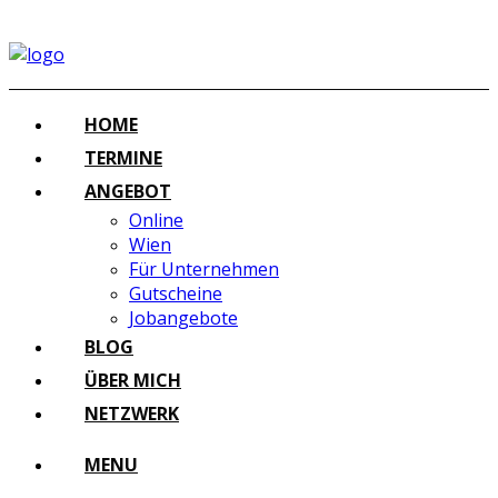
HOME
TERMINE
ANGEBOT
Online
Wien
Für Unternehmen
Gutscheine
Jobangebote
BLOG
ÜBER MICH
NETZWERK
MENU